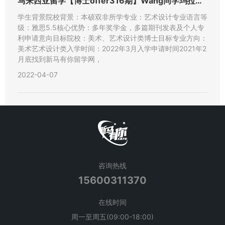
马来西亚留学【博士offer316期】Wang同学玛拉工艺大
学生背景院校背景：本硕双非所学专业：艺术设计专业语言等
级：雅思5.5核心优势：多年奖学金，多篇期刊发表及个人专
利申请意向目标院校：美术、艺术设计类博士目标专业方向：
美术艺术设计类入学时间：2022年3月入学申请时间2021年2
月底找到新马有你留学网，
2022-04-07
咨询热线
15600311370
在线时间
周一至周五(09:00-18:00)